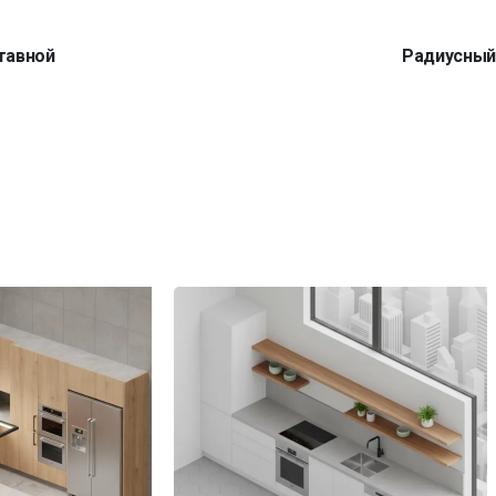
тавной
Радиусны