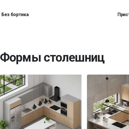
Без бортика
Прис
Формы столешниц