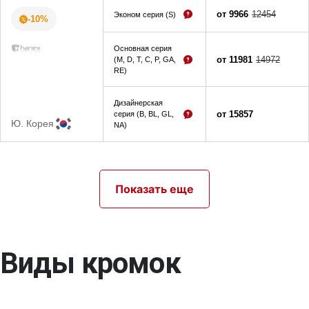
от 9966
12454
Эконом серия (S)
-10%
Основная серия
от 11981
14972
(M, D, T, C, P, GA,
RE)
Дизайнерская
от 15857
серия (B, BL, GL,
Ю. Корея
NA)
Показать еще
Виды кромок