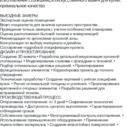
Изготовление столешниц из искусственного камня для кухни:
премиальное качество
ВЫЕЗДНЫЕ ЗАМЕРЫ:
6270 Atlantic Salt
6131 Bianco Drift
6046 Moorland Fog
4046 Excava
Экспертная оценка помещения
Визит специалиста для анализа кухонного пространства.
Проведение точных замеров с учетом особенностей планировки.
Оценка расположения бытовой техники и коммуникаций.
Рекомендации по эргономике кухонной зоны.
Консультация по выбору материала и дизайна.
Составление подробной спецификации проекта.
ДИЗАЙН И ПРОЕКТИРОВАНИЕ:
Создание 3D-макета • Разработка детальной визуализации кухонной
столешницы. • Моделирование стыковки с фасадами и техникой. •
Подбор оптимальных цветовых решений. • Проектирование
функциональных элементов. • Корректировка проекта до полного
утверждения.
Техническая проработка • Создание чертежей с учётом специфики
кухни. • Расчет оптимальной толщины и усиления. • Проектирование
креплений и опорных элементов. • Разработка решений для
встраиваемой техники.
ПРОИЗВОДСТВЕННЫЙ ПРОЦЕСС:
Оперативное изготовление: от 3 дней • Современная технология
производства. • Доступность срочного выполнения. • Гарантированное
соблюдение сроков.
Собственное производство • Многоуровневый контроль изготовления. •
Использование промышленного оборудования. • Применение
термостойких материалов. • Создание влагостойких поверхностей. •