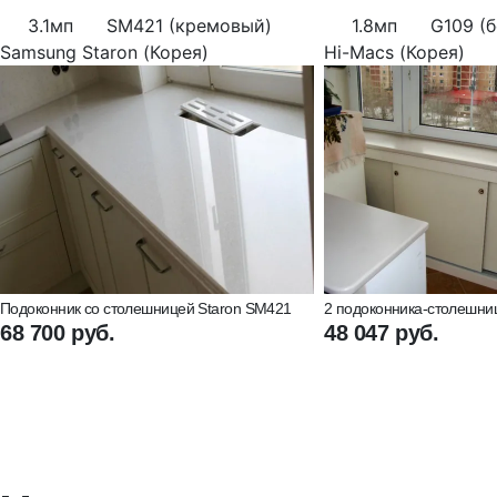
3.1мп
SM421 (кремовый)
1.8мп
G109 (
Samsung Staron (Корея)
Hi-Macs (Корея)
Подоконник со столешницей Staron SM421
2 подоконника-столешниц
68 700 руб.
48 047 руб.