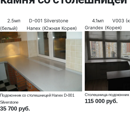
2.5мп
D-001 Silverstone
4.1мп
V003 (
Grandex (Корея)
(белый)
Hanex (Южная Корея)
Столешница-подоконник (
Подоконник со столешницей Hanex D-001
115 000 руб.
Silverstone
35 700 руб.