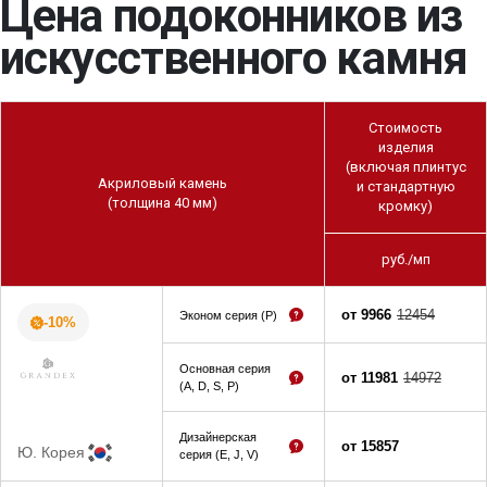
Цена подоконников из
искусственного камня
Стоимость
изделия
(включая плинтус
Акриловый камень
и стандартную
(толщина 40 мм)
кромку)
руб./мп
от 9966
12454
Эконом серия (P)
-10%
Основная серия
от 11981
14972
(A, D, S, P)
Дизайнерская
от 15857
Ю. Корея
серия (E, J, V)