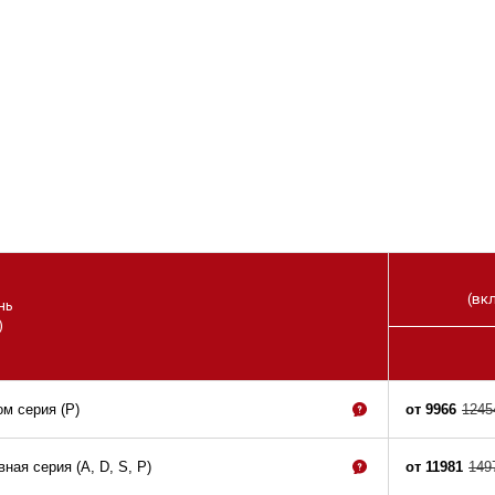
(вк
нь
)
м серия (P)
от 9966
1245
ная серия (A, D, S, P)
от 11981
149