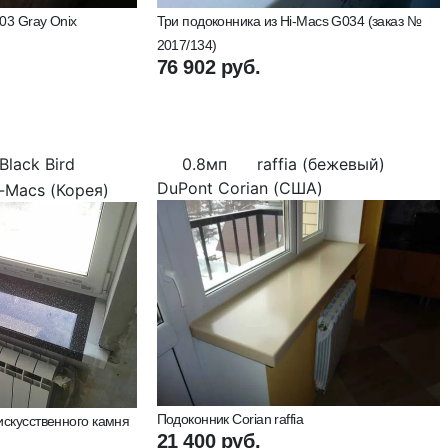
03 Gray Onix
Три подоконника из Hi-Macs G034 (заказ №
2017/134)
76 902 руб.
lack Bird
0.8мп
raffia (бежевый)
DuPont Corian (США)
-Macs (Корея)
Подоконник Corian raffia
искусственного камня
21 400 руб.