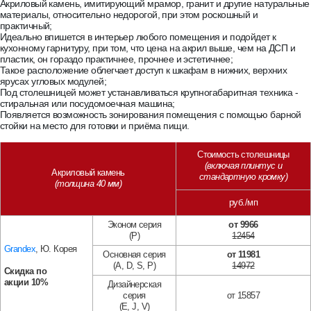
Caesarstone
от 23877 руб.
Акриловый камень, имитирующий мрамор, гранит и другие натуральные
материалы, относительно недорогой, при этом роскошный и
практичный;
Идеально впишется в интерьер любого помещения и подойдет к
N 103 Gray Onix
N 430 Sanded Dust
N 810 Cobble Grey
N 840 Cobble Gold
кухонному гарнитуру, при том, что цена на акрил выше, чем на ДСП и
пластик, он гораздо практичнее, прочнее и эстетичнее;
Такое расположение облегчает доступ к шкафам в нижних, верхних
ярусах угловых модулей;
Под столешницей может устанавливаться крупногабаритная техника -
6270 Atlantic Salt
6131 Bianco Drift
6046 Moorland Fog
4046 Excava
стиральная или посудомоечная машина;
Появляется возможность зонирования помещения с помощью барной
стойки на место для готовки и приёма пищи.
Стоимость столешницы
(включая плинтус и
Акриловый камень
стандартную кромку)
(толщина 40 мм)
руб./мп
Эконом серия
от 9966
(P)
12454
Grandex
, Ю. Корея
Основная серия
от 11981
(A,
D, S, P
)
14972
Скидка по
акции
10%
Дизайнерская
серия
от 15857
(E, J, V)