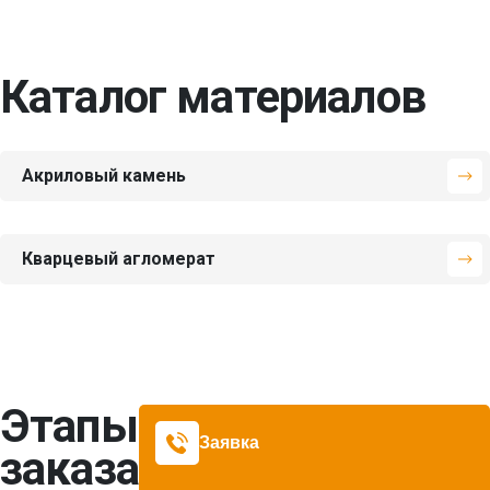
Каталог материалов
Акриловый камень
Подобрать цвет
Кварцевый агломерат
Hanex
от 9966 руб.
Подобрать цвет
Avant
от 13569 руб.
Этапы
P-002 Metal Grey
BL-205
GAD-007-juno
CC-001 Cascade
Заявка
заказа
Semidentary
Ice
Подобрать цвет