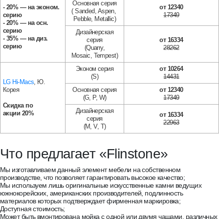
Основная серия
- 20% — на эконом.
от 12340
( Sanded, Aspen,
серию
17349
Pebble, Metallic)
- 20% — на осн.
серию
Дизайнерская
- 35% — на диз.
серия
от 16334
серию
(Quarry,
28262
Mosaic,
Tempest)
Эконом серия
от 10264
(S)
14431
LG Hi-Macs
, Ю.
Корея
Основная серия
от 12340
(G, P, W)
17349
Скидка по
Дизайнерская
акции
20%
от 16334
серия
22963
(M, V, T)
Что предлагает «Flinstone»
Мы изготавливаем данный элемент мебели на собственном
производстве, что позволяет гарантировать высокое качество;
Мы используем лишь оригинальные искусственные камни ведущих
южнокорейских, американских производителей, подлинность
материалов которых подтверждает фирменная маркировка;
Доступная стоимость;
Может быть вмонтирована мойка с одной или двумя чашами, различных