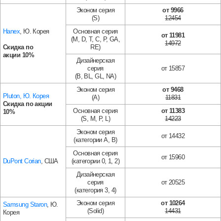
Эконом серия
от 9966
(S)
12454
Hanex
, Ю. Корея
Основная серия
от 11981
(M, D, T, C, P, GA,
14972
Скидка по
RE)
акции
10%
Дизайнерская
серия
от 15857
(B, BL, GL, NA)
Эконом серия
от 9468
Pluton, Ю. Корея
(A)
11831
Скидка по акции
Основная серия
от 11383
10%
(S, M, P, L)
14223
Эконом серия
от 14432
(категории A, B)
Основная серия
от 15960
DuPont Corian
, США
(категории 0, 1, 2)
Дизайнерская
серия
от 20525
(категория 3, 4)
Эконом серия
от 10264
Samsung Staron
, Ю.
(Solid)
14431
Корея