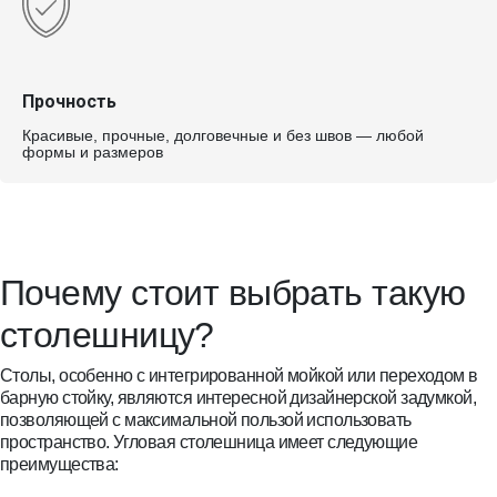
Подобрать цвет
Radianz
от 10331 руб.
Прочность
PD-001 SILVER
PD-003 GOLD
PD-007 MIST
PD-009
Красивые, прочные, долговечные и без швов — любой
STONE
BROWN
SANDBANK
формы и размеров
Подобрать цвет
IG910 Imperial Gray
MU410 Mariposa
MI780 Mirama
MS141 Mont blanc
Hi-Macs
от 10264 руб.
Buff
Bronze
snow
Подобрать цвет
Cirrus
от 18952 руб.
Почему стоит выбрать такую
столешницу?
LG S027 Orange
LG S05 Gray
LG S26 Banana
LG S25 Fiery Red
Подобрать цвет
Столы, особенно с интегрированной мойкой или переходом в
барную стойку, являются интересной дизайнерской задумкой,
Neomarm
от 9966 руб.
позволяющей с максимальной пользой использовать
VV254 Verona
NB278 Napoli Beige
WA389 Wilshire
NW124 Nantucket
Verde
Amber
Whale
пространство. Угловая столешница имеет следующие
Подобрать цвет
преимущества: