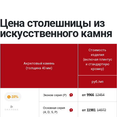
Цена столешницы из
искусственного камня
Стоимость
изделия
(включая плинтус
Акриловый камень
и стандартную
(толщина 40 мм)
кромку)
руб./мп
от 9966
12454
Эконом серия (P)
-10%
Основная серия
от 11981
14972
(A, D, S, P)