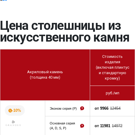
Цена столешницы из
искусственного камня
Стоимость
изделия
(включая плинтус
Акриловый камень
и стандартную
(толщина 40 мм)
кромку)
руб./мп
от 9966
12454
Эконом серия (P)
-10%
Основная серия
от 11981
14972
(A, D, S, P)