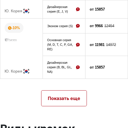
Дизайнерская
от 15857
Ю. Корея
серия (E, J, V)
от 9966
12454
Эконом серия (S)
-10%
Основная серия
от 11981
14972
(M, D, T, C, P, GA,
RE)
Дизайнерская
от 15857
серия (B, BL, GL,
Ю. Корея
NA)
Показать еще