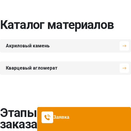
Каталог материалов
Акриловый камень
Подобрать цвет
Кварцевый агломерат
Hanex
от 9966 руб.
Подобрать цвет
Avant
от 13569 руб.
Этапы
P-002 Metal Grey
BL-205
GAD-007-juno
CC-001 Cascade
Заявка
заказа
Semidentary
Ice
Подобрать цвет