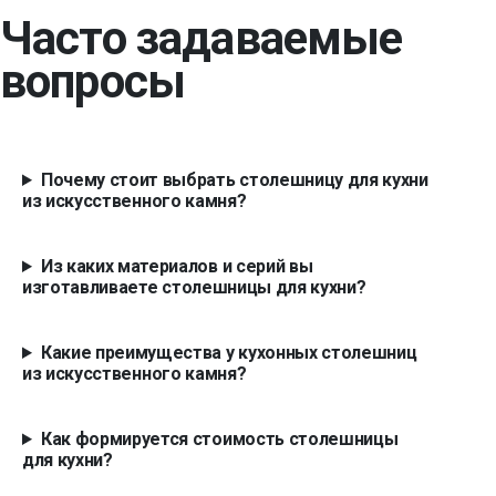
Часто задаваемые
N 103 Gray Onix
N 430 Sanded Dust
N 810 Cobble Grey
N 840 Cobble Gold
вопросы
6270 Atlantic Salt
6131 Bianco Drift
6046 Moorland Fog
4046 Excava
Почему стоит выбрать столешницу для кухни
из искусственного камня?
Из каких материалов и серий вы
изготавливаете столешницы для кухни?
Какие преимущества у кухонных столешниц
из искусственного камня?
Как формируется стоимость столешницы
для кухни?