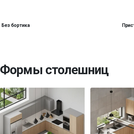
Без бортика
Прис
Формы столешниц