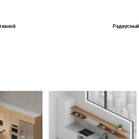
тавной
Радиусны