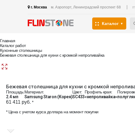
m
г. Москва
м. Аэропорт, Ленинградский проспект 68
Каталог
Главная
Каталог работ
Кухонные столешницы
Бежевая столешница для кухни с кромкой непроливайка
Бежевая столешница для кухни с кромкой непролив
Площадь:
Материал:
Цвет:
Профиль края:
Полировк
2.4 мп
Samsung Staron (Корея)
SC433
«непроливайка»
полугля
61 411 руб.
*
* Цена с учетом курса доллара на момент покупки