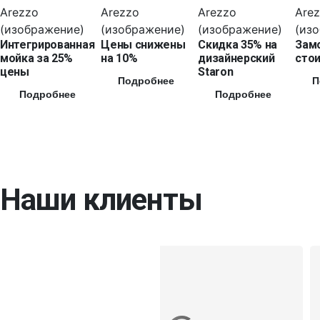
Интегрированная
Цены снижены
Скидка 35% на
Зам
мойка за 25%
на 10%
дизайнерский
стои
цены
Staron
Подробнее
П
Подробнее
Подробнее
Наши клиенты