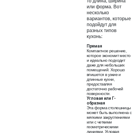
то длина, ширина
или форма. Вот
несколько
вариантов, которые
подойдут для
разных типов
кухонь:
Прямая
Компактное решение,
которое экономит место
и идеально подходит
даже для небольших
помещений. Хорошо
впишется в узкие и
длинные кухни,
предоставляя
достаточно рабочей
поверхности.
Угловая или Г-
образная
Эта форма столешницы
может быть выполнена с
мягкими закруглениями
или с четкими
геометрическими
линиями. Угловая