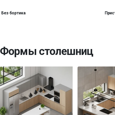
Без бортика
Прис
Формы столешниц