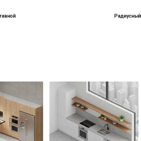
тавной
Радиусны