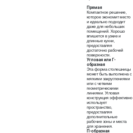
Прямая
Компактное решение,
которое экономит место
и идеально подходит
даже для небольших
помещений. Хорошо
впишется в узкие и
длинные кухни,
предоставляя
достаточно рабочей
поверхности.
Угловая или Г-
образная
Эта форма столешницы
может быть выполнена с
мягкими закруглениями
или с четкими
геометрическими
линиями. Угловая
конструкция эффективно
использует
пространство,
предоставляя
дополнительные
рабочие зоны и места
для хранения.
П-образная