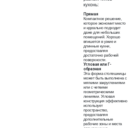
кухонь:
Прямая
Компактное решение,
которое экономит место
и идеально подходит
даже для небольших
помещений. Хорошо
впишется в узкие и
длинные кухни,
предоставляя
достаточно рабочей
поверхности.
Угловая или Г-
образная
Эта форма столешницы
может быть выполнена с
мягкими закруглениями
или с четкими
геометрическими
линиями. Угловая
конструкция эффективно
использует
пространство,
предоставляя
дополнительные
рабочие зоны и места