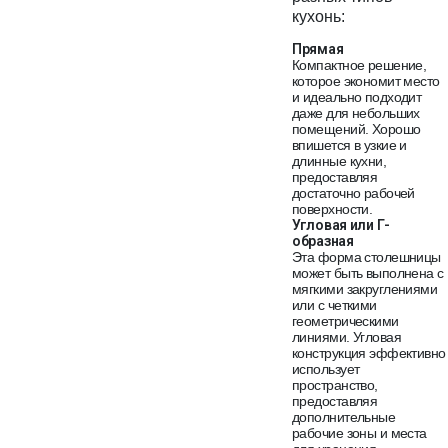
кухонь:
Прямая
Компактное решение,
которое экономит место
и идеально подходит
даже для небольших
помещений. Хорошо
впишется в узкие и
длинные кухни,
предоставляя
достаточно рабочей
поверхности.
Угловая или Г-
образная
Эта форма столешницы
может быть выполнена с
мягкими закруглениями
или с четкими
геометрическими
линиями. Угловая
конструкция эффективно
использует
пространство,
предоставляя
дополнительные
рабочие зоны и места