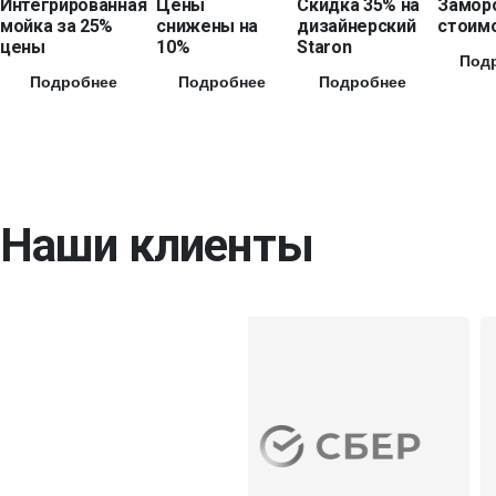
Интегрированная
Цены
Скидка 35% на
Замор
мойка за 25%
снижены на
дизайнерский
стоимо
цены
10%
Staron
Под
Подробнее
Подробнее
Подробнее
Наши клиенты