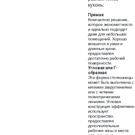
кухонь:
Прямая
Компактное решение,
которое экономит место
и идеально подходит
даже для небольших
помещений. Хорошо
впишется в узкие и
длинные кухни,
предоставляя
достаточно рабочей
поверхности.
Угловая или Г-
образная
Эта форма столешницы
может быть выполнена с
мягкими закруглениями
или с четкими
геометрическими
линиями. Угловая
конструкция эффективно
использует
пространство,
предоставляя
дополнительные
рабочие зоны и места