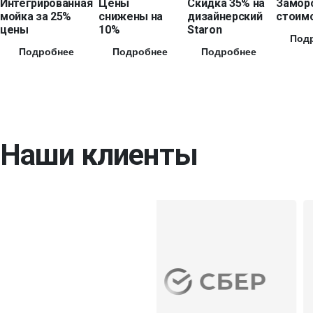
Интегрированная
Цены
Скидка 35% на
Замор
мойка за 25%
снижены на
дизайнерский
стоимо
цены
10%
Staron
Под
Подробнее
Подробнее
Подробнее
Наши клиенты