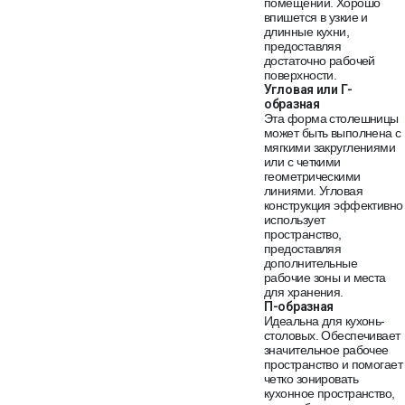
помещений. Хорошо
впишется в узкие и
длинные кухни,
предоставляя
достаточно рабочей
поверхности.
Угловая или Г-
образная
Эта форма столешницы
может быть выполнена с
мягкими закруглениями
или с четкими
геометрическими
линиями. Угловая
конструкция эффективно
использует
пространство,
предоставляя
дополнительные
рабочие зоны и места
для хранения.
П-образная
Идеальна для кухонь-
столовых. Обеспечивает
значительное рабочее
пространство и помогает
четко зонировать
кухонное пространство,