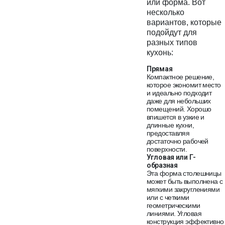
или форма. Вот
несколько
вариантов, которые
подойдут для
разных типов
кухонь:
Прямая
Компактное решение,
которое экономит место
и идеально подходит
даже для небольших
помещений. Хорошо
впишется в узкие и
длинные кухни,
предоставляя
достаточно рабочей
поверхности.
Угловая или Г-
образная
Эта форма столешницы
может быть выполнена с
мягкими закруглениями
или с четкими
геометрическими
линиями. Угловая
конструкция эффективно