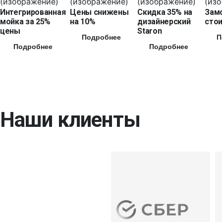
Интегрированная
Цены снижены
Скидка 35% на
Зам
мойка за 25%
на 10%
дизайнерский
стои
цены
Staron
Подробнее
П
Подробнее
Подробнее
Наши клиенты