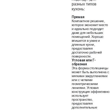
разных типов
кухонь:
Прямая
Компактное решение,
которое экономит место
и идеально подходит
даже для небольших
помещений. Хорошо
впишется в узкие и
длинные кухни,
предоставляя
достаточно рабочей
поверхности.
Угловая или Г-
образная
Эта форма столешницы
может быть выполнена с
мягкими закруглениями
или с четкими
геометрическими
линиями. Угловая
конструкция эффективно
использует
пространство,
предоставляя
дополнительные