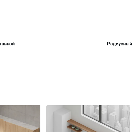
тавной
Радиусны