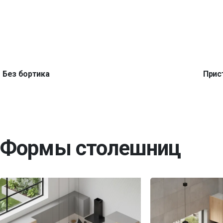
Без бортика
Прис
Формы столешниц