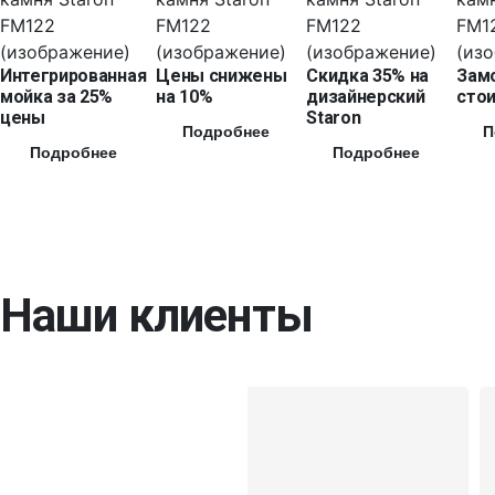
Интегрированная
Цены снижены
Скидка 35% на
Зам
мойка за 25%
на 10%
дизайнерский
стои
цены
Staron
Подробнее
П
Подробнее
Подробнее
Наши клиенты