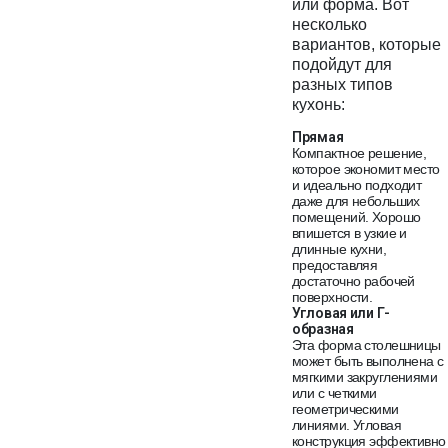
или форма. Вот
несколько
вариантов, которые
подойдут для
разных типов
кухонь:
Прямая
Компактное решение,
которое экономит место
и идеально подходит
даже для небольших
помещений. Хорошо
впишется в узкие и
длинные кухни,
предоставляя
достаточно рабочей
поверхности.
Угловая или Г-
образная
Эта форма столешницы
может быть выполнена с
мягкими закруглениями
или с четкими
геометрическими
линиями. Угловая
конструкция эффективно