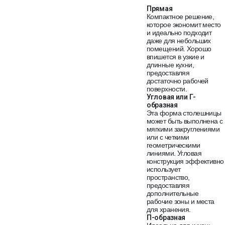
Прямая
Компактное решение,
которое экономит место
и идеально подходит
даже для небольших
помещений. Хорошо
впишется в узкие и
длинные кухни,
предоставляя
достаточно рабочей
поверхности.
Угловая или Г-
образная
Эта форма столешницы
может быть выполнена с
мягкими закруглениями
или с четкими
геометрическими
линиями. Угловая
конструкция эффективно
использует
пространство,
предоставляя
дополнительные
рабочие зоны и места
для хранения.
П-образная