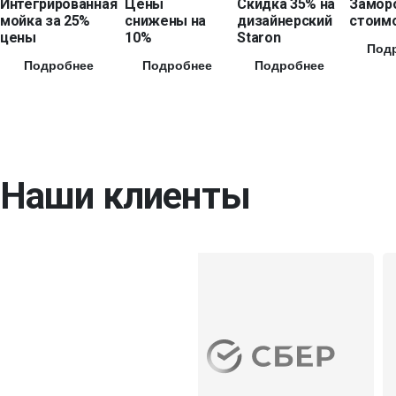
Интегрированная
Цены
Скидка 35% на
Замор
мойка за 25%
снижены на
дизайнерский
стоимо
цены
10%
Staron
Под
Подробнее
Подробнее
Подробнее
Наши клиенты