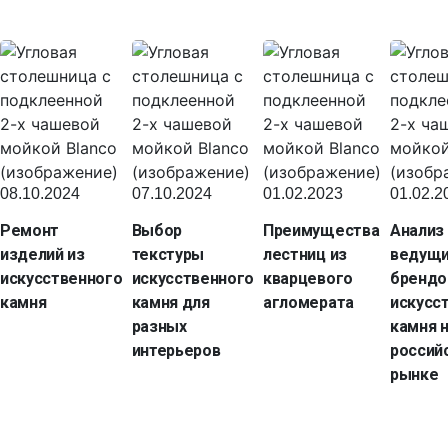
08.10.2024
07.10.2024
01.02.2023
01.02.2
Ремонт
Выбор
Преимущества
Анализ
изделий из
текстуры
лестниц из
ведущ
искусственного
искусственного
кварцевого
брендо
камня
камня для
агломерата
искусс
разных
камня 
интерьеров
россий
рынке