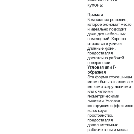
кухонь:
Прямая
Компактное решение,
которое экономит место
и идеально подходит
даже для небольших
помещений. Хорошо
впишется в узкие и
длинные кухни,
предоставляя
достаточно рабочей
поверхности.
Угловая или Г-
образная
Эта форма столешницы
может быть выполнена с
мягкими закруглениями
или с четкими
геометрическими
линиями. Угловая
конструкция эффективно
использует
пространство,
предоставляя
дополнительные
рабочие зоны и места