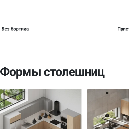
Без бортика
Прис
Формы столешниц