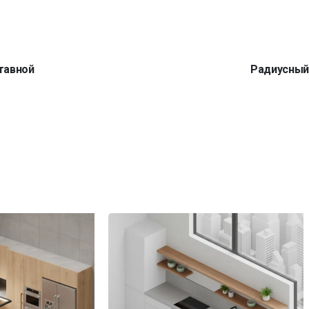
тавной
Радиусны