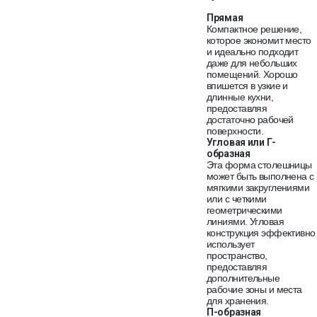
Прямая
Компактное решение,
которое экономит место
и идеально подходит
даже для небольших
помещений. Хорошо
впишется в узкие и
длинные кухни,
предоставляя
достаточно рабочей
поверхности.
Угловая или Г-
образная
Эта форма столешницы
может быть выполнена с
мягкими закруглениями
или с четкими
геометрическими
линиями. Угловая
конструкция эффективно
использует
пространство,
предоставляя
дополнительные
рабочие зоны и места
для хранения.
П-образная