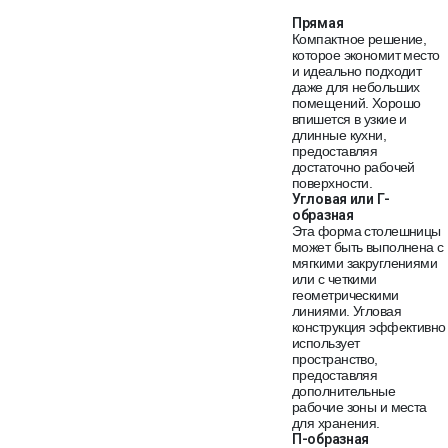
Прямая
Компактное решение,
которое экономит место
и идеально подходит
даже для небольших
помещений. Хорошо
впишется в узкие и
длинные кухни,
предоставляя
достаточно рабочей
поверхности.
Угловая или Г-
образная
Эта форма столешницы
может быть выполнена с
мягкими закруглениями
или с четкими
геометрическими
линиями. Угловая
конструкция эффективно
использует
пространство,
предоставляя
дополнительные
рабочие зоны и места
для хранения.
П-образная