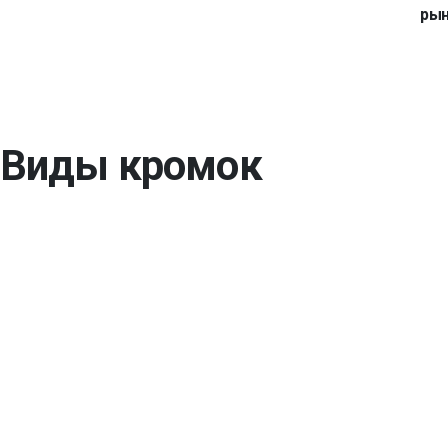
ры
Виды кромок