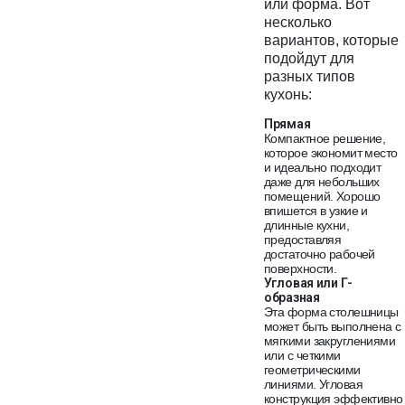
или форма. Вот
несколько
вариантов, которые
подойдут для
разных типов
кухонь:
Прямая
Компактное решение,
которое экономит место
и идеально подходит
даже для небольших
помещений. Хорошо
впишется в узкие и
длинные кухни,
предоставляя
достаточно рабочей
поверхности.
Угловая или Г-
образная
Эта форма столешницы
может быть выполнена с
мягкими закруглениями
или с четкими
геометрическими
линиями. Угловая
конструкция эффективно