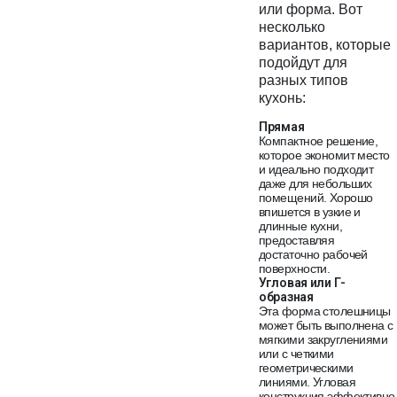
или форма. Вот
несколько
вариантов, которые
подойдут для
разных типов
кухонь:
Прямая
Компактное решение,
которое экономит место
и идеально подходит
даже для небольших
помещений. Хорошо
впишется в узкие и
длинные кухни,
предоставляя
достаточно рабочей
поверхности.
Угловая или Г-
образная
Эта форма столешницы
может быть выполнена с
мягкими закруглениями
или с четкими
геометрическими
линиями. Угловая
конструкция эффективно