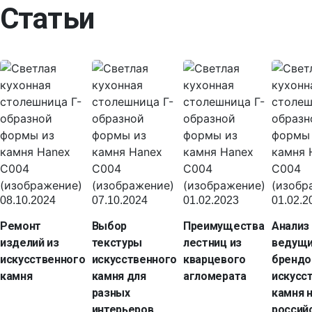
Статьи
08.10.2024
07.10.2024
01.02.2023
01.02.2
Ремонт
Выбор
Преимущества
Анализ
изделий из
текстуры
лестниц из
ведущ
искусственного
искусственного
кварцевого
брендо
камня
камня для
агломерата
искусс
разных
камня 
интерьеров
россий