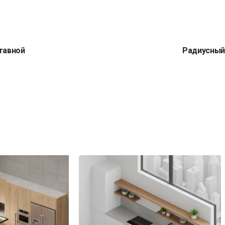
тавной
Радиусны