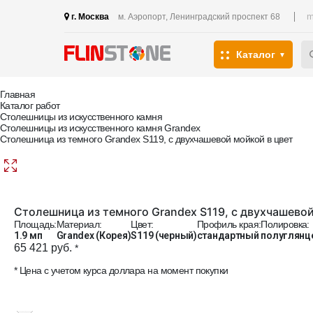
m
г. Москва
м. Аэропорт, Ленинградский проспект 68
Каталог
Главная
Каталог работ
Столешницы из искусственного камня
Столешницы из искусственного камня Grandex
Столешница из темного Grandex S119, с двухчашевой мойкой в цвет
Столешница из темного Grandex S119, с двухчашевой
Площадь:
Материал:
Цвет:
Профиль края:
Полировка:
1.9 мп
Grandex (Корея)
S119 (черный)
стандартный
полуглянц
65 421 руб.
*
* Цена с учетом курса доллара на момент покупки