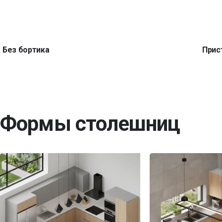
Без бортика
Прис
Формы столешниц