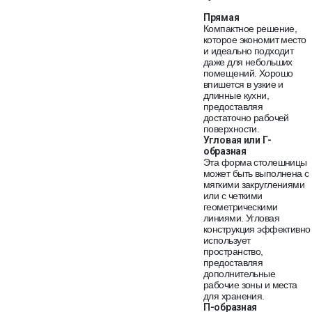
Прямая
Компактное решение,
которое экономит место
и идеально подходит
даже для небольших
помещений. Хорошо
впишется в узкие и
длинные кухни,
предоставляя
достаточно рабочей
поверхности.
Угловая или Г-
образная
Эта форма столешницы
может быть выполнена с
мягкими закруглениями
или с четкими
геометрическими
линиями. Угловая
конструкция эффективно
использует
пространство,
предоставляя
дополнительные
рабочие зоны и места
для хранения.
П-образная