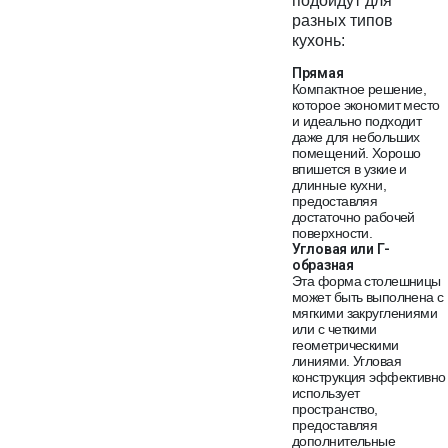
подойдут для
разных типов
кухонь:
Прямая
Компактное решение,
которое экономит место
и идеально подходит
даже для небольших
помещений. Хорошо
впишется в узкие и
длинные кухни,
предоставляя
достаточно рабочей
поверхности.
Угловая или Г-
образная
Эта форма столешницы
может быть выполнена с
мягкими закруглениями
или с четкими
геометрическими
линиями. Угловая
конструкция эффективно
использует
пространство,
предоставляя
дополнительные