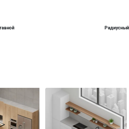
тавной
Радиусны