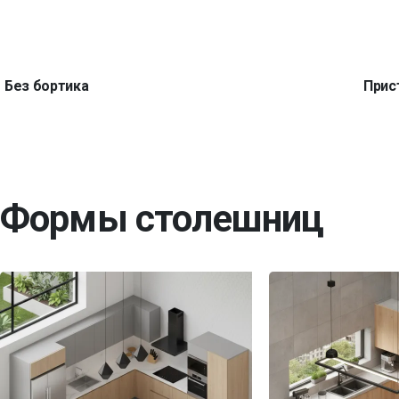
Без бортика
Прис
Формы столешниц