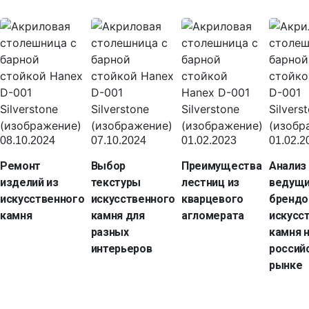
08.10.2024
07.10.2024
01.02.2023
01.02.2
Ремонт
Выбор
Преимущества
Анализ
изделий из
текстуры
лестниц из
ведущ
искусственного
искусственного
кварцевого
брендо
камня
камня для
агломерата
искусс
разных
камня 
интерьеров
россий
рынке