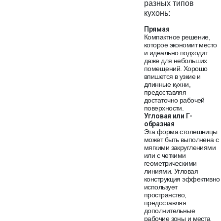
разных типов
кухонь:
Прямая
Компактное решение,
которое экономит место
и идеально подходит
даже для небольших
помещений. Хорошо
впишется в узкие и
длинные кухни,
предоставляя
достаточно рабочей
поверхности.
Угловая или Г-
образная
Эта форма столешницы
может быть выполнена с
мягкими закруглениями
или с четкими
геометрическими
линиями. Угловая
конструкция эффективно
использует
пространство,
предоставляя
дополнительные
рабочие зоны и места