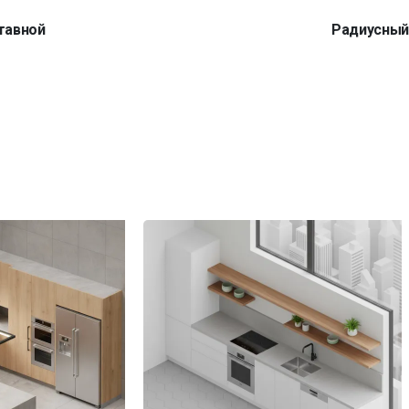
тавной
Радиусны