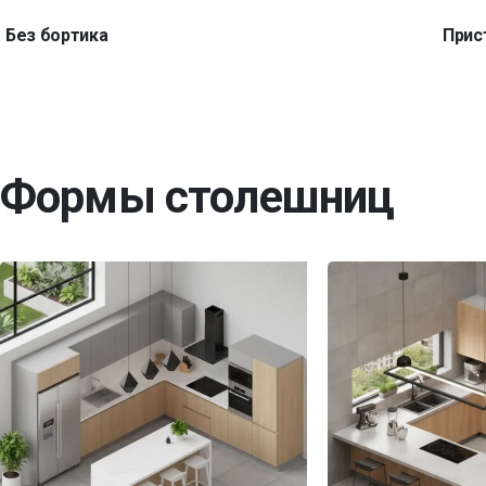
Без бортика
Прис
Формы столешниц