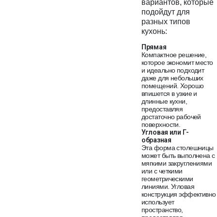
вариантов, которые
подойдут для
разных типов
кухонь:
Прямая
Компактное решение,
которое экономит место
и идеально подходит
даже для небольших
помещений. Хорошо
впишется в узкие и
длинные кухни,
предоставляя
достаточно рабочей
поверхности.
Угловая или Г-
образная
Эта форма столешницы
может быть выполнена с
мягкими закруглениями
или с четкими
геометрическими
линиями. Угловая
конструкция эффективно
использует
пространство,