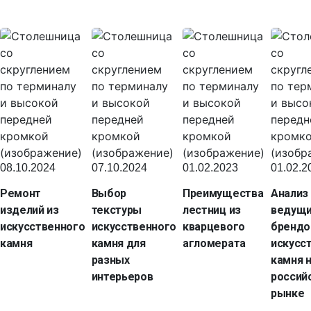
08.10.2024
07.10.2024
01.02.2023
01.02.2
Ремонт
Выбор
Преимущества
Анализ
изделий из
текстуры
лестниц из
ведущ
искусственного
искусственного
кварцевого
брендо
камня
камня для
агломерата
искусс
разных
камня 
интерьеров
россий
рынке