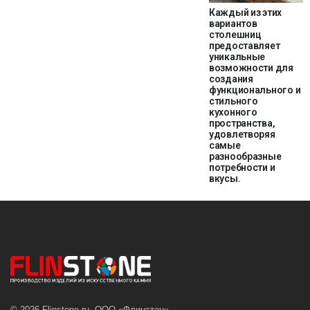
Каждый из этих
вариантов
столешниц
предоставляет
уникальные
возможности для
создания
функционального и
стильного
кухонного
пространства,
удовлетворяя
самые
разнообразные
потребности и
вкусы.
© 2026 Flinstone.ru, ООО «Флинстон»