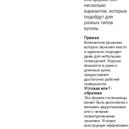
несколько
вариантов, которые
подойдут для
разных типов
кухонь:
Прямая
Компактное решение,
которое экономит место
и идеально подходит
даже для небольших
помещений. Хорошо
впишется в узкие и
длинные кухни,
предоставляя
достаточно рабочей
поверхности.
Угловая или Г-
образная
Эта форма столешницы
может быть выполнена с
мягкими закруглениями
или с четкими
геометрическими
линиями. Угловая
конструкция эффективно