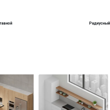
тавной
Радиусны