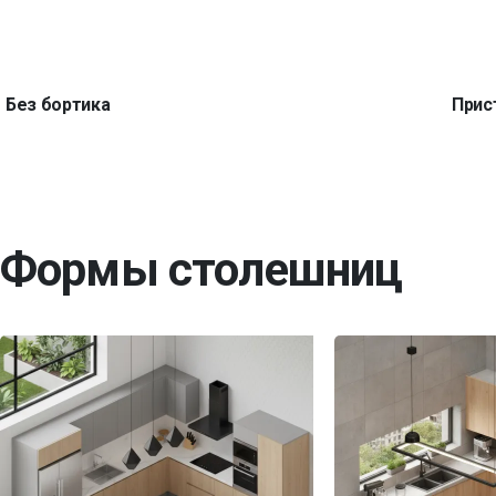
Без бортика
Прис
Формы столешниц