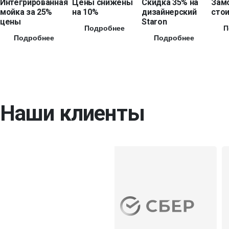
Интегрированная
Цены снижены
Скидка 35% на
Зам
мойка за 25%
на 10%
дизайнерский
стои
цены
Staron
Подробнее
П
Подробнее
Подробнее
Наши клиенты