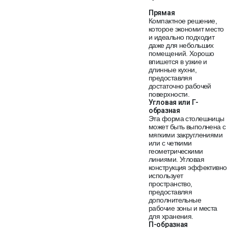
Прямая
Компактное решение,
которое экономит место
и идеально подходит
даже для небольших
помещений. Хорошо
впишется в узкие и
длинные кухни,
предоставляя
достаточно рабочей
поверхности.
Угловая или Г-
образная
Эта форма столешницы
может быть выполнена с
мягкими закруглениями
или с четкими
геометрическими
линиями. Угловая
конструкция эффективно
использует
пространство,
предоставляя
дополнительные
рабочие зоны и места
для хранения.
П-образная