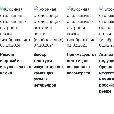
08.10.2024
07.10.2024
01.02.2023
01.02.2
Ремонт
Выбор
Преимущества
Анализ
изделий из
текстуры
лестниц из
ведущ
искусственного
искусственного
кварцевого
брендо
камня
камня для
агломерата
искусс
разных
камня 
интерьеров
россий
рынке