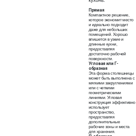
кухонь:
Прямая
Компактное решение,
которое экономит место
и идеально подходит
даже для небольших
помещений. Хорошо
впишется в узкие и
длинные кухни,
предоставляя
достаточно рабочей
поверхности.
Угловая или Г-
образная
Эта форма столешницы
может быть выполнена с
мягкими закруглениями
или с четкими
геометрическими
линиями. Угловая
конструкция эффективно
использует
пространство,
предоставляя
дополнительные
рабочие зоны и места
для хранения.