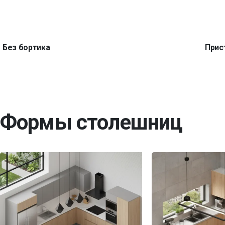
Без бортика
Прис
Формы столешниц