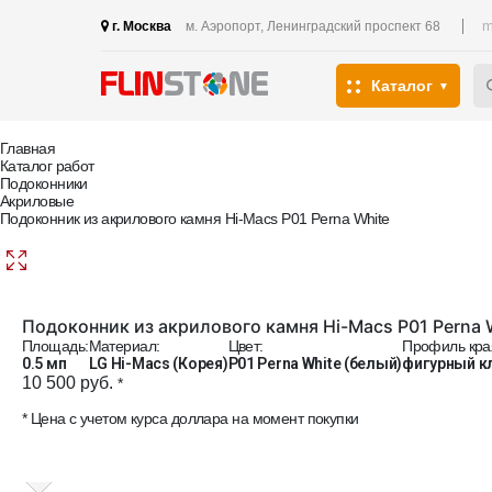
m
г. Москва
м. Аэропорт, Ленинградский проспект 68
Каталог
Главная
Каталог работ
Подоконники
Акриловые
Подоконник из акрилового камня Hi-Macs P01 Perna White
Подоконник из акрилового камня Hi-Macs P01 Perna 
Площадь:
Материал:
Цвет:
Профиль кра
0.5 мп
LG Hi-Macs (Корея)
P01 Perna White (белый)
фигурный к
10 500 руб.
*
* Цена с учетом курса доллара на момент покупки