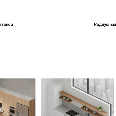
тавной
Радиусны