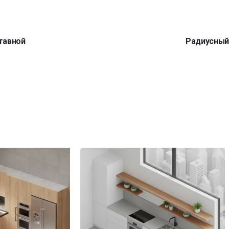
тавной
Радиусны