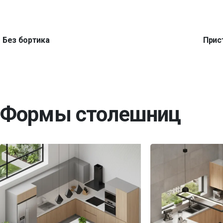
Без бортика
Прис
Формы столешниц