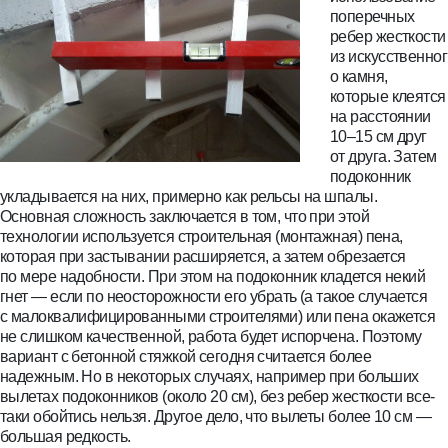
поперечных
ребер жесткости
из искусственног
о камня,
которые клеятся
на расстоянии
10–15 см друг
от друга. Затем
подоконник
укладывается на них, примерно как рельсы на шпалы.
Основная сложность заключается в том, что при этой
технологии используется строительная (монтажная) пена,
которая при застывании расширяется, а затем обрезается
по мере надобности. При этом на подоконник кладется некий
гнет — если по неосторожности его убрать (а такое случается
с малоквалифицированными строителями) или пена окажется
не слишком качественной, работа будет испорчена. Поэтому
вариант с бетонной стяжкой сегодня считается более
надежным. Но в некоторых случаях, например при больших
вылетах подоконников (около 20 см), без ребер жесткости все-
таки обойтись нельзя. Другое дело, что вылеты более 10 см —
большая редкость.